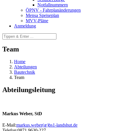
Notfallnummern
ÖPNV - Fahrplanänderungen
Mensa Speiseplan
MVV-Pläne
Anmeldung
Team
Home
Abteilungen
Bautechnik
Team
Abteilungsleitung
Markus Weber,
StD
E-Mail:
markus.weber(æ)
bs1-landshut.de
Telefon:
0871 9630-227