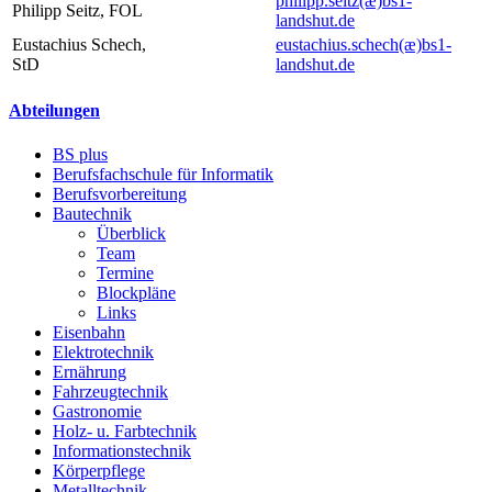
philipp.seitz(æ)
bs1-
Philipp Seitz, FOL
landshut.de
Eustachius Schech,
eustachius.schech(æ)
bs1-
StD
landshut.de
Abteilungen
BS plus
Berufsfachschule für Informatik
Berufsvorbereitung
Bautechnik
Überblick
Team
Termine
Blockpläne
Links
Eisenbahn
Elektrotechnik
Ernährung
Fahrzeugtechnik
Gastronomie
Holz- u. Farbtechnik
Informationstechnik
Körperpflege
Metalltechnik