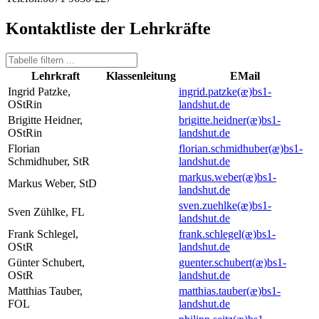
Kontaktliste der Lehrkräfte
Lehrkraft
Klassenleitung
EMail
Ingrid Patzke,
ingrid.patzke(æ)
bs1-
OStRin
landshut.de
Brigitte Heidner,
brigitte.heidner(æ)
bs1-
OStRin
landshut.de
Florian
florian.schmidhuber(æ)
bs1-
Schmidhuber, StR
landshut.de
markus.weber(æ)
bs1-
Markus Weber, StD
landshut.de
sven.zuehlke(æ)
bs1-
Sven Zühlke, FL
landshut.de
Frank Schlegel,
frank.schlegel(æ)
bs1-
OStR
landshut.de
Günter Schubert,
guenter.schubert(æ)
bs1-
OStR
landshut.de
Matthias Tauber,
matthias.tauber(æ)
bs1-
FOL
landshut.de