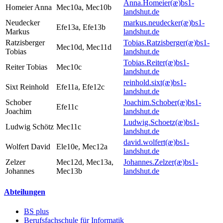
Anna.Homeier(æ)
bs1-
Homeier Anna
Mec10a, Mec10b
landshut.de
Neudecker
markus.neudecker(æ)
bs1-
Efe13a, Efe13b
Markus
landshut.de
Ratzisberger
Tobias.Ratzisberger(æ)
bs1-
Mec10d, Mec11d
Tobias
landshut.de
Tobias.Reiter(æ)
bs1-
Reiter Tobias
Mec10c
landshut.de
reinhold.sixt(æ)
bs1-
Sixt Reinhold
Efe11a, Efe12c
landshut.de
Schober
Joachim.Schober(æ)
bs1-
Efe11c
Joachim
landshut.de
Ludwig.Schoetz(æ)
bs1-
Ludwig Schötz
Mec11c
landshut.de
david.wolfert(æ)
bs1-
Wolfert David
Ele10e, Mec12a
landshut.de
Zelzer
Mec12d, Mec13a,
Johannes.Zelzer(æ)
bs1-
Johannes
Mec13b
landshut.de
Abteilungen
BS plus
Berufsfachschule für Informatik