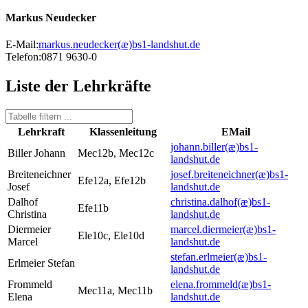
Markus Neudecker
E-Mail:
markus.neudecker(æ)
bs1-landshut.de
Telefon:
0871 9630-0
Liste der Lehrkräfte
Lehrkraft
Klassenleitung
EMail
johann.biller(æ)
bs1-
Biller Johann
Mec12b, Mec12c
landshut.de
Breiteneichner
josef.breiteneichner(æ)
bs1-
Efe12a, Efe12b
Josef
landshut.de
Dalhof
christina.dalhof(æ)
bs1-
Efe11b
Christina
landshut.de
Diermeier
marcel.diermeier(æ)
bs1-
Ele10c, Ele10d
Marcel
landshut.de
stefan.erlmeier(æ)
bs1-
Erlmeier Stefan
landshut.de
Frommeld
elena.frommeld(æ)
bs1-
Mec11a, Mec11b
Elena
landshut.de