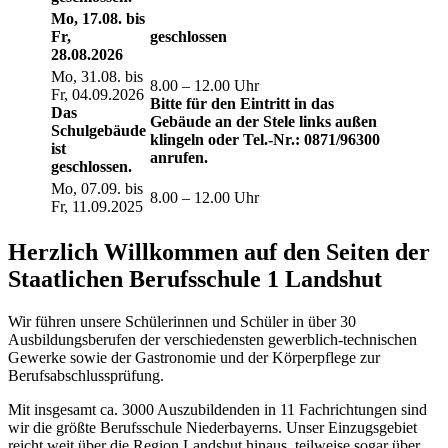
Mo, 17.08. bis
Fr,
geschlossen
28.08.2026
Mo, 31.08. bis
8.00 – 12.00 Uhr
Fr, 04.09.2026
Bitte für den Eintritt in das
Das
Gebäude an der Stele links außen
Schulgebäude
klingeln oder Tel.-Nr.: 0871/96300
ist
anrufen.
geschlossen.
Mo, 07.09. bis
8.00 – 12.00 Uhr
Fr, 11.09.2025
Herzlich Willkommen auf den Seiten der
Staatlichen Berufsschule 1 Landshut
Wir führen unsere Schülerinnen und Schüler in über 30
Ausbildungsberufen der verschiedensten gewerblich-technischen
Gewerke sowie der Gastronomie und der Körperpflege zur
Berufsabschlussprüfung.
Mit insgesamt ca. 3000 Auszubildenden in 11 Fachrichtungen sind
wir die größte Berufsschule Niederbayerns. Unser Einzugsgebiet
reicht weit über die Region Landshut hinaus, teilweise sogar über